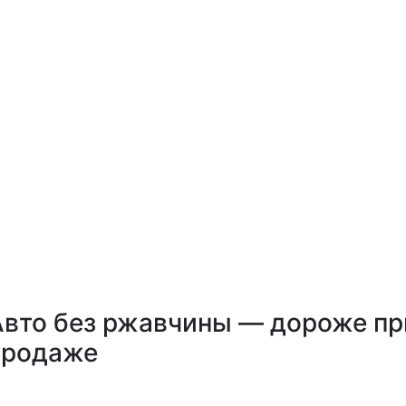
Авто без ржавчины — дороже пр
продаже