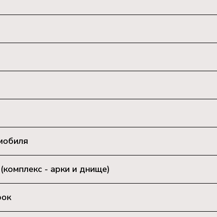
мобиля
комплекс - арки и днище)
рок