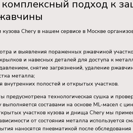
комплексный подход к за
ржавчины
кузова Chery в нашем сервисе в Москве организо
мотра и выявления пораженных ржавчиной участко
рылков и навесных деталей для доступа к металл
давлением, снятие загрязнений, удаление ржавчи
стка металла;
я внутренних полостей и открытых участков.
ты предусмотрена технологическая сушка и прове
y выполняется составами на основе ML-масел с ц
ткрытых участков кузова и днища Chery мы прим
зависимости от состояния металла используется см
ытия наносятся пневматикой после обследования 