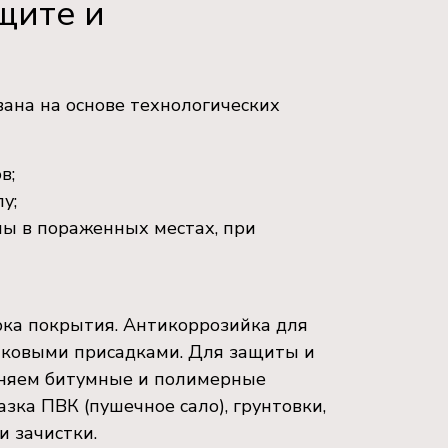
щите и
вана на основе технологических
в;
у;
ны в пораженных местах, при
рка покрытия. Антикоррозийка для
инковыми присадками. Для защиты и
еняем битумные и полимерные
азка ПВК (пушечное сало), грунтовки,
и зачистки.