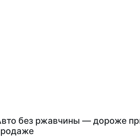
Авто без ржавчины — дороже пр
продаже