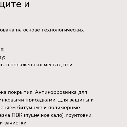
щите и
ована на основе технологических
в;
у;
ны в пораженных местах, при
рка покрытия. Антикоррозийка для
 цинковыми присадками. Для защиты и
именяем битумные и полимерные
азка ПВК (пушечное сало), грунтовки,
и зачистки.