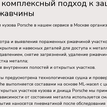
комплексный подход к за
ржавчины
кузова Porsche в нашем сервисе в Москве организ
мотра и выявления пораженных ржавчиной участко
рылков и навесных деталей для доступа к металл
давлением, снятие загрязнений, удаление ржавчи
стка металла;
я внутренних полостей и открытых участков.
ты предусмотрена технологическая сушка и прове
che выполняется составами на основе ML-масел с
ткрытых участков кузова и днища Porsche мы пр
зависимости от состояния металла используется см
ытия наносятся пневматикой после обследования 